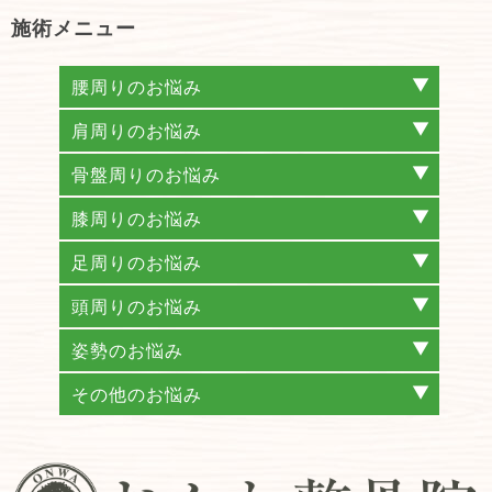
施術メニュー
腰周りのお悩み
腰痛
椎間板ヘルニア
坐骨神経痛
脊柱管狭窄症
仙腸関節性腰痛(仙腸関節炎)
梨状筋症候群
ぎっくり腰
腰椎分離症
すべり症
肩周りのお悩み
肩こり
首こり
ストレートネック
頚椎ヘルニア
頚椎症
五十肩
四十肩
骨盤周りのお悩み
産後の骨盤矯正
股関節痛
膝周りのお悩み
変形性膝関節症
膝痛
足周りのお悩み
外反母趾
巻き爪補正
頭周りのお悩み
頭痛
耳鳴り
メニエール病
めまい
姿勢のお悩み
猫背姿勢矯正
巻き肩
反り腰
側弯症
その他のお悩み
自律神経失調症
不眠症
更年期障害
肋間神経痛
交通事故・むち打ち