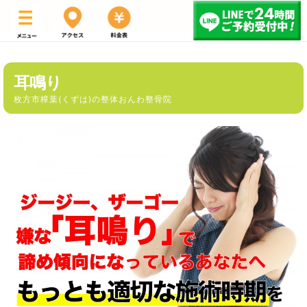
耳鳴り
枚方市樟葉(くずは)の整体おんわ整骨院