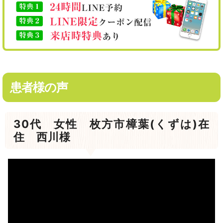
患者様の声
30代 女性 枚方市樟葉(くずは)在
住 西川様