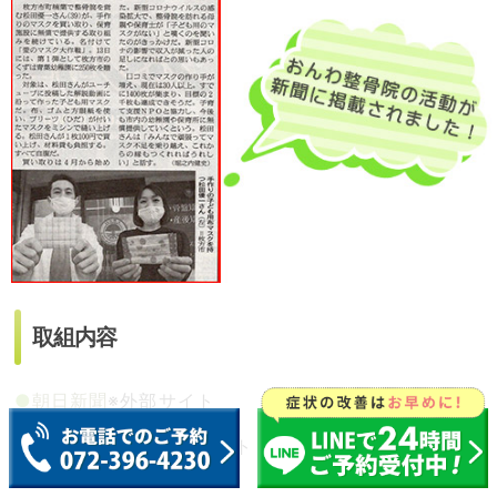
取組内容
●
朝日新聞
※外部サイト
●
枚方つーしん
※外部サイト