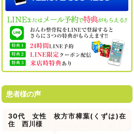
患者様の声
30代 女性 枚方市樟葉(くずは)在
住 西川様