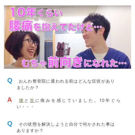
Q
おんわ整骨院に通われる前はどんな症状があり
ましたか？
A
腰
と
首
に痛みを感じていました。10年ぐら
い・・・
Q
その状態を解決しようと自分で何かされた事は
ありますか？