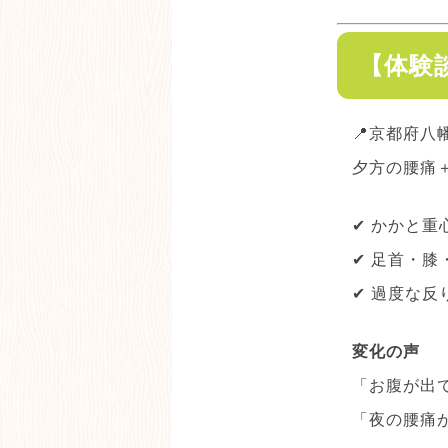
【体験
📍京都府八
夕方の腰痛
✔ かかと重
✔ 足首・膝
✔ 過度な反
変化の声
「お腹が出
「夜の腰痛