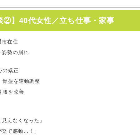
談②】40代女性／立ち仕事・家事
幡市在住
＋姿勢の崩れ
心の矯正
・骨盤を連動調整
り腰を改善
て見えなくなった」
が楽で感動…！」