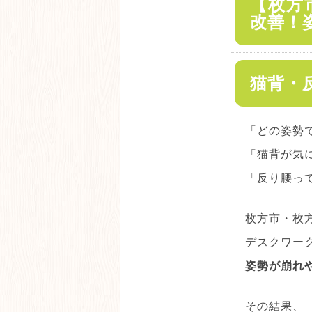
【枚方
改善！
猫背・
「どの姿勢
「猫背が気
「反り腰っ
枚方市・枚
デスクワー
姿勢が崩れ
その結果、