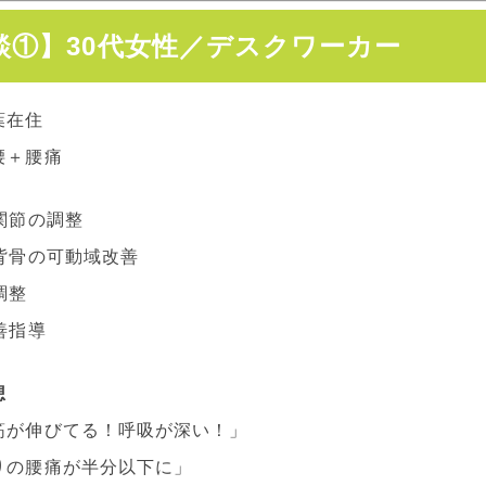
談①】30代女性／デスクワーカー
葉在住
腰＋腰痛
関節の調整
背骨の可動域改善
調整
善指導
想
筋が伸びてる！呼吸が深い！」
りの腰痛が半分以下に」