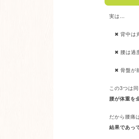
実は…
✖ 背中は
✖ 腰は過
✖ 骨盤が
この3つは
腰が体重を
だから腰痛
結果であっ