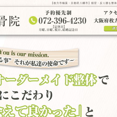
【枚方市楠葉・京都府八幡市】猫背・反り腰を整