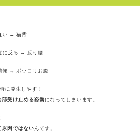
丸い → 猫背
度に反る → 反り腰
前傾 → ポッコリお腹
同時に発生しやすく
全部受け止める姿勢
になってしまいます。
は
て原因ではない
んです。