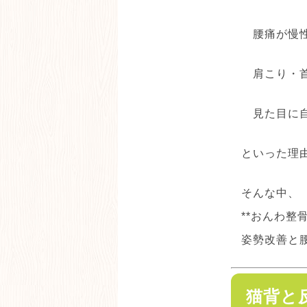
腰痛が慢
肩こり・
見た目に
といった理
そんな中、
**おんわ整
姿勢改善と
猫背と