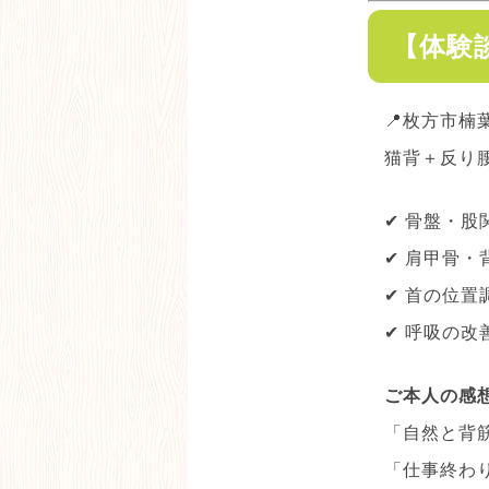
【体験
📍枚方市楠
猫背＋反り
✔ 骨盤・股
✔ 肩甲骨・
✔ 首の位置
✔ 呼吸の改
ご本人の感
「自然と背
「仕事終わ