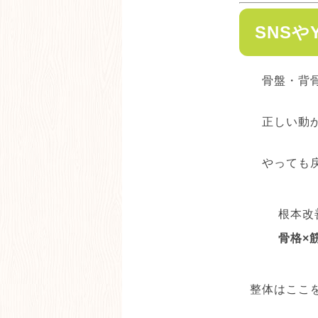
SNSや
骨盤・背
正しい動
やっても
根本改
骨格×
整体はここ