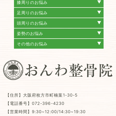
産後の骨盤矯正
股関節痛
膝周りのお悩み
変形性膝関節症
膝痛
足周りのお悩み
外反母趾
巻き爪補正
頭周りのお悩み
頭痛
耳鳴り
メニエール病
めまい
姿勢のお悩み
猫背姿勢矯正
巻き肩
反り腰
側弯症
その他のお悩み
自律神経失調症
不眠症
更年期障害
肋間神経痛
交通事故・むち打ち
【住所】
大阪府枚方市町楠葉1-30-5
【電話番号】
072-396-4230
【営業時間】9:30~12:00/14:30~19:30