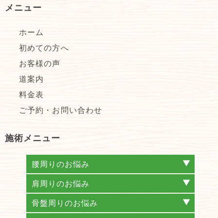
メニュー
ホーム
初めての方へ
お客様の声
道案内
料金表
ご予約・お問い合わせ
施術メニュー
腰周りのお悩み
腰痛
椎間板ヘルニア
坐骨神経痛
脊柱管狭窄症
仙腸関節性腰痛(仙腸関節炎)
梨状筋症候群
ぎっくり腰
腰椎分離症
すべり症
肩周りのお悩み
肩こり
首こり
ストレートネック
頚椎ヘルニア
頚椎症
五十肩
四十肩
骨盤周りのお悩み