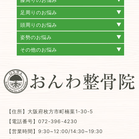
膝周りのお悩み
変形性膝関節症
膝痛
足周りのお悩み
外反母趾
巻き爪補正
頭周りのお悩み
頭痛
耳鳴り
メニエール病
めまい
姿勢のお悩み
猫背姿勢矯正
巻き肩
反り腰
側弯症
その他のお悩み
自律神経失調症
不眠症
更年期障害
肋間神経痛
交通事故・むち打ち
【住所】
大阪府枚方市町楠葉1-30-5
【電話番号】
072-396-4230
【営業時間】9:30~12:00/14:30~19:30