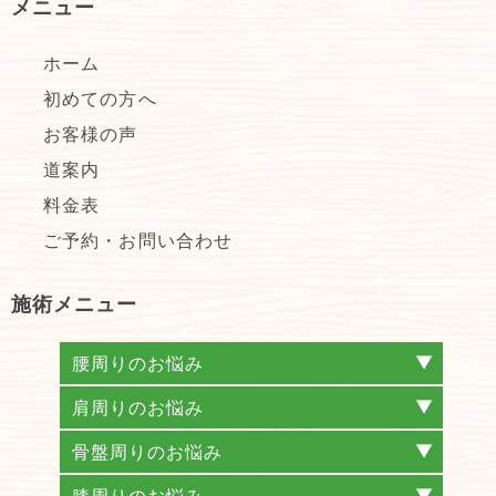
メニュー
ホーム
初めての方へ
お客様の声
道案内
料金表
ご予約・お問い合わせ
施術メニュー
腰周りのお悩み
腰痛
椎間板ヘルニア
坐骨神経痛
脊柱管狭窄症
仙腸関節性腰痛(仙腸関節炎)
梨状筋症候群
ぎっくり腰
腰椎分離症
すべり症
肩周りのお悩み
肩こり
首こり
ストレートネック
頚椎ヘルニア
頚椎症
五十肩
四十肩
骨盤周りのお悩み
産後の骨盤矯正
股関節痛