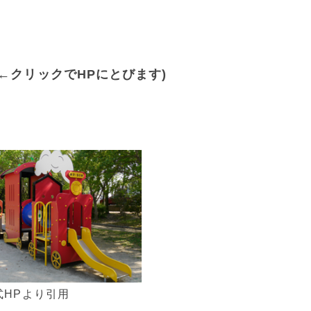
(←クリックでHPにとびます)
式HPより引用