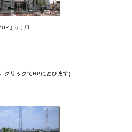
式HPより引用
(←クリックでHPにとびます)