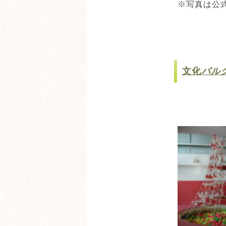
※写真は公
文化
パル