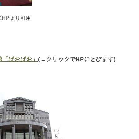
式HPより引用
館「ぱおぱお」
(←クリックでHPにとびます)