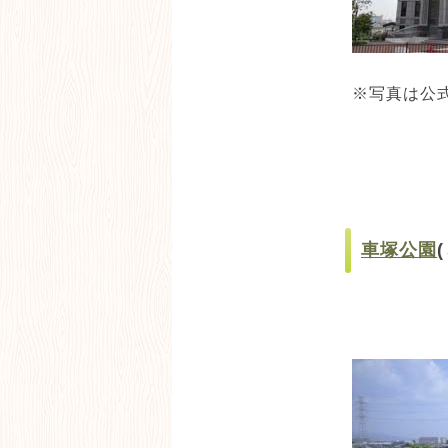
※写真は公
車塚公園