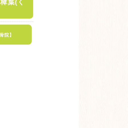
樟葉(く
整骨院】