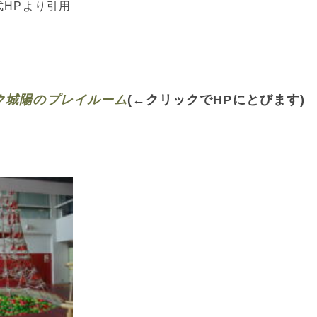
式HPより引用
ク城陽のプレイルーム
(←クリックでHPにとびます)