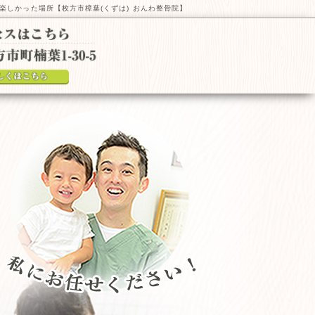
楽しかった場所【枚方市樟葉(くずは) おんわ整骨院】