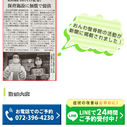
取組内容
●
朝日新聞
※外部サイト
●
枚方つーしん
※外部サイト