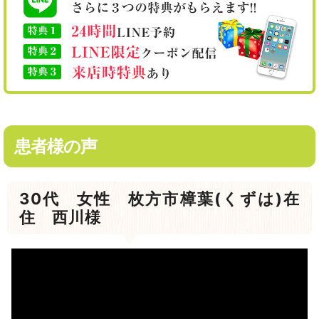
患者様の声
30代 女性 枚方市樟葉(くずは)在
住 西川様